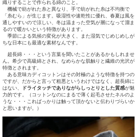
織りすることで作られる綿のこと。
機械で紡がれた糸と異なり、手で紡がれた糸は不均衡で
「糸むら」が生じます。吸湿性や速乾性に優れ、春夏は風を
通しやすいので涼しい、冬は温まった空気が層になって溜ま
るので暖かいという特徴があります。
季節による気候の変化が大きく、また湿気でじめじめしが
ちな日本にも最適な素材なんです。
超長綿・・・という言葉を聞いたことがあるかもしれませ
ん。希少で高級綿とされ、なめらかな肌触りと繊維の光沢が
特徴とされます。
ある意味カディコットンはその対極のような特徴を持つの
ですが、だからと言って粗悪というわけではなく、超長綿に
はない、
ドライタッチでありながらしっとりとした質感
が魅
力的です。（コットンなのにまるで薄く起毛させたネルのよ
うな・・・こればっかりは触って頂かないと伝わりづらいか
と思いますが。）