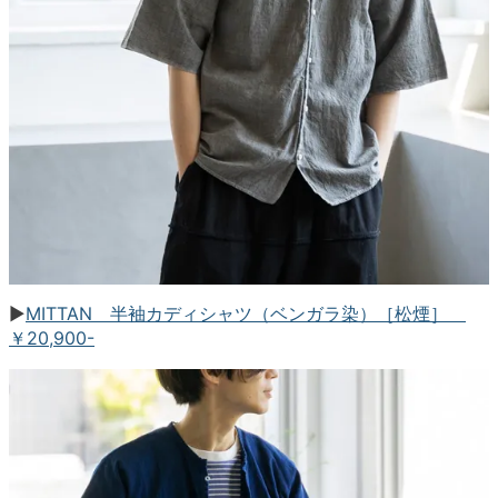
▶︎
MITTAN 半袖カディシャツ（ベンガラ染）［松煙］
￥20,900-