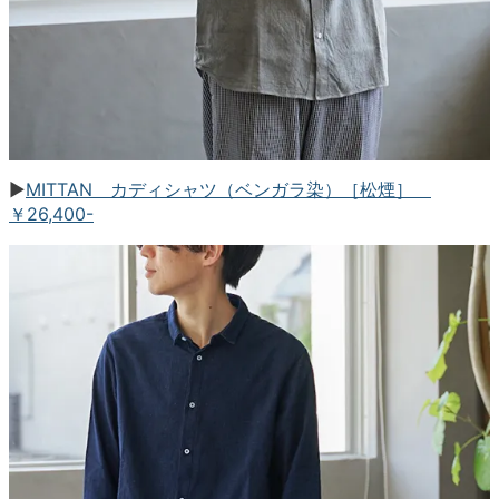
▶︎
MITTAN カディシャツ（ベンガラ染）［松煙］
￥26,400-