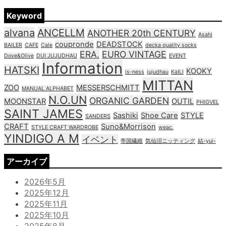
Keyword
alvana
ANCELLM
ANOTHER 20th CENTURY
Asahi
coupronde
DEADSTOCK
BAILER
CAFE
Cale
decka quality socks
ERA.
EURO VINTAGE
Dove&Olive
DUI JUJUDHAU
EVENT
Information
HATSKI
KOOKY
is-ness
jujudhau
KaILI
MITTAN
ZOO
MESSERSCHMITT
MANUAL ALPHABET
N.O.UN
ORGANIC GARDEN
MOONSTAR
OUTIL
PHIGVEL
SAINT JAMES
Sashiki
Shoe Care
STYLE
SANDERS
CRAFT
Suno&Morrison
STYLE CRAFT WARDROBE
weac.
YINDIGO A M
イベント
帝国繊維
気仙沼ニッティング
結-yui-
アーカイブ
2026年5月
2025年12月
2025年11月
2025年10月
2025年8月