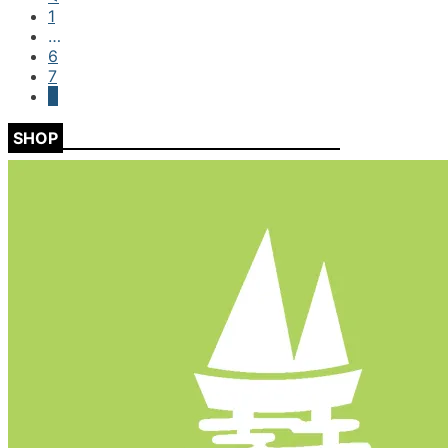
1
…
6
7
8
SHOP