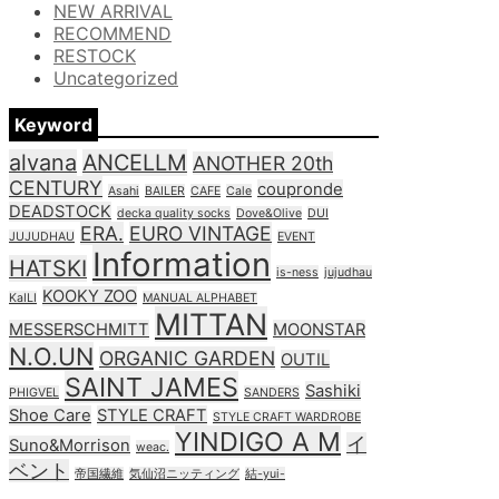
NEW ARRIVAL
RECOMMEND
RESTOCK
Uncategorized
Keyword
alvana
ANCELLM
ANOTHER 20th
CENTURY
coupronde
Asahi
BAILER
CAFE
Cale
DEADSTOCK
decka quality socks
Dove&Olive
DUI
ERA.
EURO VINTAGE
JUJUDHAU
EVENT
Information
HATSKI
is-ness
jujudhau
KOOKY ZOO
KaILI
MANUAL ALPHABET
MITTAN
MESSERSCHMITT
MOONSTAR
N.O.UN
ORGANIC GARDEN
OUTIL
SAINT JAMES
Sashiki
PHIGVEL
SANDERS
Shoe Care
STYLE CRAFT
STYLE CRAFT WARDROBE
YINDIGO A M
イ
Suno&Morrison
weac.
ベント
帝国繊維
気仙沼ニッティング
結-yui-