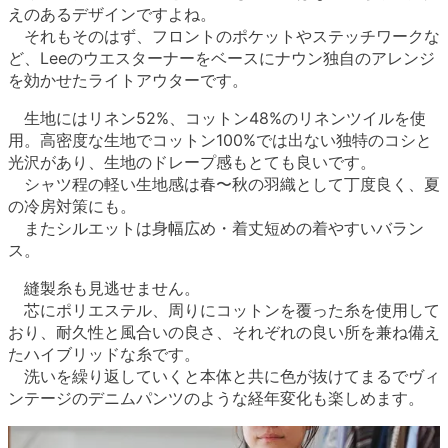
えのあるデザインですよね。
それもそのはず、フロントのポケットやステッチワークな
ど、Leeのウエスターナーをベースにナウン独自のアレンジ
を効かせたライトアウターです。
生地にはリネン52%、コットン48%のリネンツイルを使
用。高密度な生地でコットン100%では出ない独特のコシと
光沢があり、生地のドレープ感もとても良いです。
シャツ程の軽い生地感は春〜秋の羽織として丁度良く、夏
の冷房対策にも。
またシルエットは身幅広め・着丈短めの着やすいバラン
ス。
縫製糸も見逃せません。
芯にポリエステル、周りにコットンを覆った糸を使用して
おり、耐久性と風合いの良さ、それぞれの良い所を兼ね備え
たハイブリッドな糸です。
洗いを繰り返していくと本体と共に色が抜けてまるでヴィ
ンテージのデニムパンツのような経年変化も楽しめます。