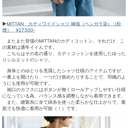
▶︎
MITTAN カディワイドシャツ 補強（ベンガラ染）［松
煙］ ¥27,500-
またまた登場のMITTANのカディコットン。それだけ、こ
の素材は通年イイんです。
こちらはその名の通り、カディコットンを使用したゆった
りシルエットのシャツ。
身体とのゆとりを意識したシャツ仕様のアイテムですが、
一番上を開けたり、一つだけ留めたりすることで、羽織のよ
うにも使用が可能です。
袖口のカフスにはボタンが無くロールアップしやすい仕様
になっている為、バランス感を調整しながら着用できます。
また、縫製糸に全て綿糸を使った柔らかな仕上がりで、素
肌でも快適に着用が可能（！）です。