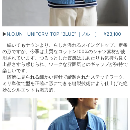
▶︎
N.O.UN UNIFORM TOP ”BLUE”［ブルー］ ¥23,100-
続いてもナウンより、らしさ溢れるスイングトップ。定番
の形ですが、今季は上質なコットン100%のシャツ素材が使
用されています。つるっとした質感は肌あたりも気持ち良く
上品さすら感じられ、ワークな雰囲気とのギャップが独特で
楽しいです。
随所に見られる細かい運針で縫製されたステッチワーク、
ミリ単位で型を正確に形にできる縫製技術により仕上げた絶
妙なシルエットも魅力的。