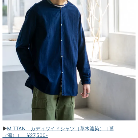
▶︎
MITTAN カディワイドシャツ（草木濃染）［藍
（濃）］ ¥27,500-