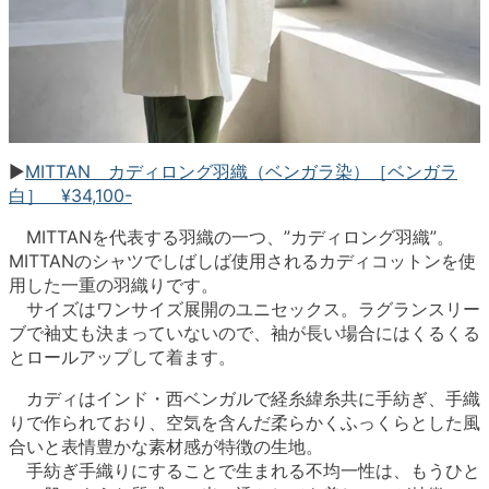
▶︎
MITTAN カディロング羽織（ベンガラ染）［ベンガラ
白］ ¥34,100-
MITTANを代表する羽織の一つ、”カディロング羽織”。
MITTANのシャツでしばしば使用されるカディコットンを使
用した一重の羽織りです。
サイズはワンサイズ展開のユニセックス。ラグランスリー
ブで袖丈も決まっていないので、袖が長い場合にはくるくる
とロールアップして着ます。
カディはインド・西ベンガルで経糸緯糸共に手紡ぎ、手織
りで作られており、空気を含んだ柔らかくふっくらとした風
合いと表情豊かな素材感が特徴の生地。
手紡ぎ手織りにすることで生まれる不均一性は、もうひと